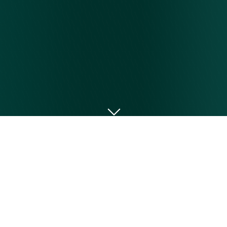
WIR SIND WALDECK
Unsere Stärke ist Gemeinsamkeit.
Unsere Qualität ist Exzellenz.
Denn gemeinsam im Team und